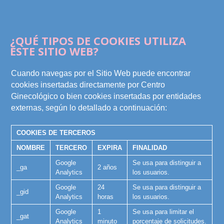
¿QUÉ TIPOS DE COOKIES UTILIZA
ESTE SITIO WEB?
Cuando navegas por el Sitio Web puede encontrar
cookies insertadas directamente por Centro
Ginecológico o bien cookies insertadas por entidades
externas, según lo detallado a continuación:
COOKIES DE TERCEROS
NOMBRE
TERCERO
EXPIRA
FINALIDAD
Google
Se usa para distinguir a
_ga
2 años
Analytics
los usuarios.
Google
24
Se usa para distinguir a
_gid
Analytics
horas
los usuarios.
Google
1
Se usa para limitar el
_gat
Analytics
minuto
porcentaje de solicitudes.